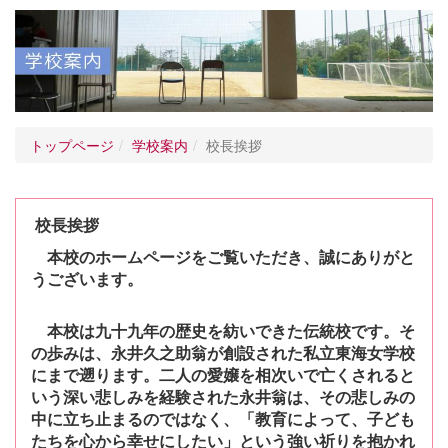
トップページ
学校案内
校長挨拶
校長挨拶
本校のホームページをご覧いただき、誠にありがと
うございます。
本校は九十九年の歴史を紡いできた伝統校です。そ
の歩みは、永井久之助翁が創設
された私立東海女学校
にまで遡ります。二人の愛嬢を相次いで亡くされると
いう深い
悲しみを経験された永井翁は、その悲しみの
中に立ち止まるのではなく、「教育によ
って、子ども
たちを心から幸せにしたい」という強い祈りを抱かれ