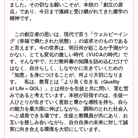
ました。その切な
る願いこそが、本校の「創立の原
点」であり、今日まで連綿と受け継がれてきた建学
の
精神です。
この創立者の思いは、現代で言う「ウェルビーイン
グ（幸福で満たされた状態）」
の追求そのものである
と言えます。今の世界は、明日何が起こるか予測がつ
かない、
とても変化の激しい時代（VUCAの時代）で
す。そんな中で、ただ教科書の知識を詰
め込むだけで
はなく、自分らしく、しなやかに生きていくための
「知恵」を身につけ
ることが、何より大切になりま
す。 私は、教育とは「より良く生きる（Quality
of
Life = QOL）」とは何かを生徒と共に問い、育む営
みであると考えています。本校が
目指すのは、生徒一
人ひとりが生きていく意欲と豊かな感性を持ち、自ら
の能力を最
大限に伸ばしながら、調和のとれた社会人
へと成長できる場です。生徒と教職員が共
にあり、お
互いを慈しみ合いながら、自分自身の未来に対して誠
実に向き合える環境
を大切にしています。