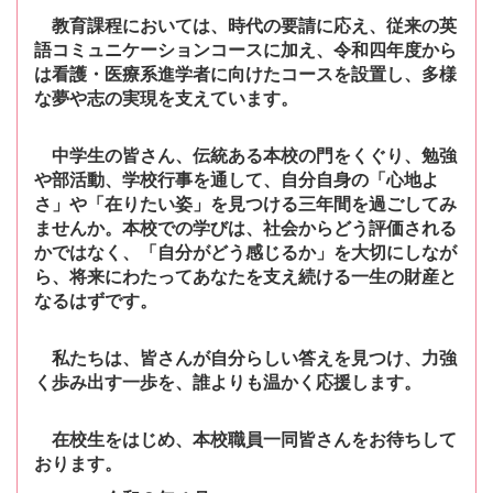
教育課程においては、時代の要請に応え、従来の英
語コミュニケーションコースに
加え、令和四年度から
は看護・医療系進学者に向けたコースを設置し、多様
な夢や志
の実現を支えています。
中学生の皆さん、伝統ある本校の門をくぐり、勉強
や部活動、学校行事を通して、
自分自身の「心地よ
さ」や「在りたい姿」を見つける三年間を過ごしてみ
ませんか。
本校での学びは、社会からどう評価される
かではなく、「自分がどう感じるか」を大
切にしなが
ら、将来にわたってあなたを支え続ける一生の財産と
なるはずです。
私たちは、皆さんが自分らしい答えを見つけ、力強
く歩み出す一歩を、誰よりも温
かく応援します。
在校生をはじめ、本校職員一同皆さんをお待ちして
おります。